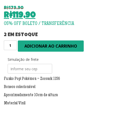
R$
179,90
O
R$
119,90
preço
O
original
preço
era:
atual
2 EM ESTOQUE
R$179,90.
é:
Funko
ADICIONAR AO CARRINHO
R$119,90.
Pop!
Pokémon
-
Simulação de frete
Zoroark
1156
quantidade
Funko Pop! Pokémon – Zoroark 1156
Boneco colecionável
Aproximadamente 10cm de altura
Material Vinil