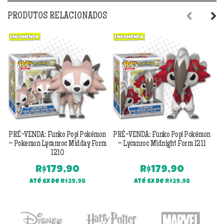
PRODUTOS RELACIONADOS
Previous
Next
PRÉ-VENDA: Funko Pop! Pokémon
PRÉ-VENDA: Funko Pop! Pokémon
P
– Pokemon Lycanroc Midday Form
– Lycanroc Midnight Form 1211
1210
R$
179,90
R$
179,90
Até 6x de
R$
29,98
Até 6x de
R$
29,98