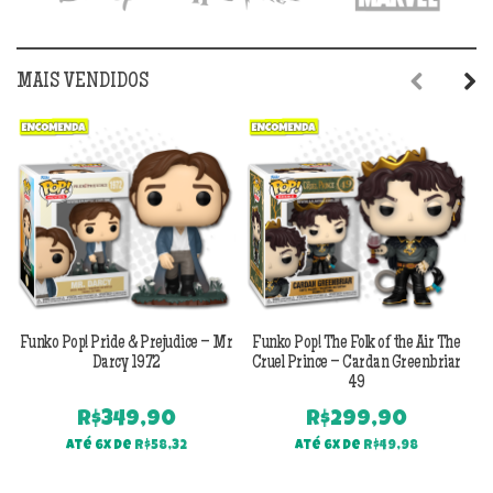
MAIS VENDIDOS
Previous
Next
Funko Pop! Pride & Prejudice – Mr
Funko Pop! The Folk of the Air The
F
Darcy 1972
Cruel Prince – Cardan Greenbriar
49
R$
349,90
R$
299,90
Até 6x de
R$
58,32
Até 6x de
R$
49,98