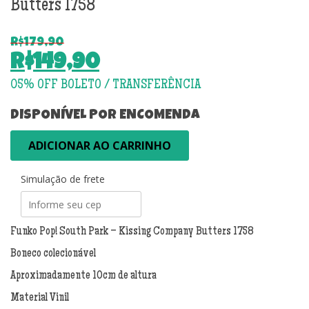
Butters 1758
R$
179,90
O
R$
149,90
preço
O
original
preço
era:
atual
DISPONÍVEL POR ENCOMENDA
R$179,90.
é:
Funko
ADICIONAR AO CARRINHO
R$149,90.
Pop!
South
Simulação de frete
Park
-
Kissing
Company
Funko Pop! South Park – Kissing Company Butters 1758
Butters
Boneco colecionável
1758
quantidade
Aproximadamente 10cm de altura
Material Vinil