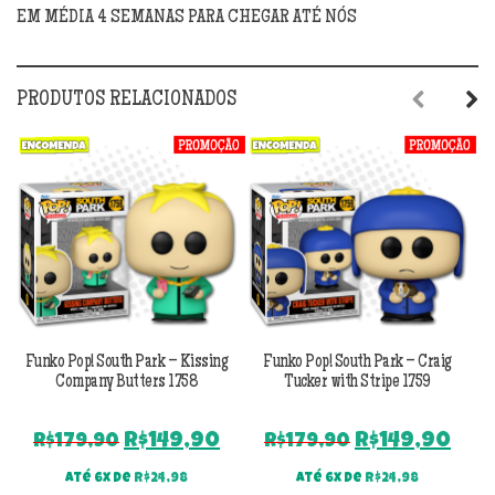
EM MÉDIA 4 SEMANAS PARA CHEGAR ATÉ NÓS
PRODUTOS RELACIONADOS
Previous
Next
Funko Pop! South Park – Kissing
Funko Pop! South Park – Craig
Company Butters 1758
Tucker with Stripe 1759
O
O
O
O
R$
149,90
R$
149,90
R$
179,90
R$
179,90
preço
preço
preço
pre
Até 6x de
R$
24,98
Até 6x de
R$
24,98
original
atual
original
atu