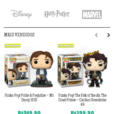
era:
é:
era:
é:
R$179,90.
R$149,90.
R$179,90.
R$1
MAIS VENDIDOS
Previous
Next
Funko Pop! Pride & Prejudice – Mr
Funko Pop! The Folk of the Air The
F
Darcy 1972
Cruel Prince – Cardan Greenbriar
49
R$
349,90
R$
299,90