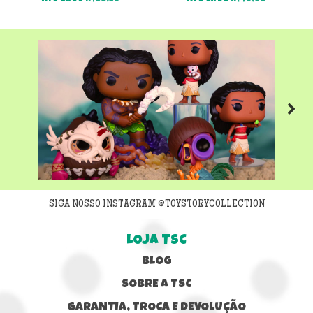
Até 6x de
R$
58,32
Até 6x de
R$
49,98
Next
SIGA NOSSO INSTAGRAM @TOYSTORYCOLLECTION
LOJA TSC
BLOG
SOBRE A TSC
GARANTIA, TROCA E DEVOLUÇÃO