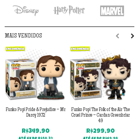
MAIS VENDIDOS
Previous
Next
Funko Pop! Pride & Prejudice – Mr
Funko Pop! The Folk of the Air The
F
Darcy 1972
Cruel Prince – Cardan Greenbriar
49
R$
349,90
R$
299,90