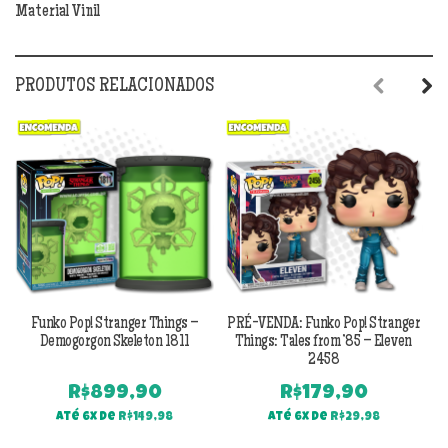
Material Vinil
PRODUTOS RELACIONADOS
Previous
Next
Funko Pop! Stranger Things –
PRÉ-VENDA: Funko Pop! Stranger
P
Demogorgon Skeleton 1811
Things: Tales from ’85 – Eleven
2458
R$
899,90
R$
179,90
Até 6x de
R$
149,98
Até 6x de
R$
29,98