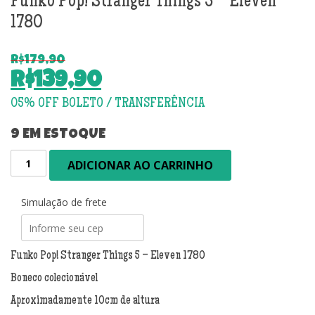
Funko Pop! Stranger Things 5 – Eleven
1780
R$
179,90
O
R$
139,90
preço
O
original
preço
era:
atual
9 EM ESTOQUE
R$179,90.
é:
Funko
ADICIONAR AO CARRINHO
R$139,90.
Pop!
Stranger
Things
Simulação de frete
5
-
Eleven
Funko Pop! Stranger Things 5 – Eleven 1780
1780
Boneco colecionável
quantidade
Aproximadamente 10cm de altura