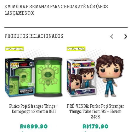
EM MÉDIA 8 SEMANAS PARA CHEGAR ATÉ NÓS (APÓS
LANÇAMENTO)
PRODUTOS RELACIONADOS
Previous
Next
Funko Pop! Stranger Things –
PRÉ-VENDA: Funko Pop! Stranger
P
Demogorgon Skeleton 1811
Things: Tales from ’85 – Eleven
2458
R$
899,90
R$
179,90