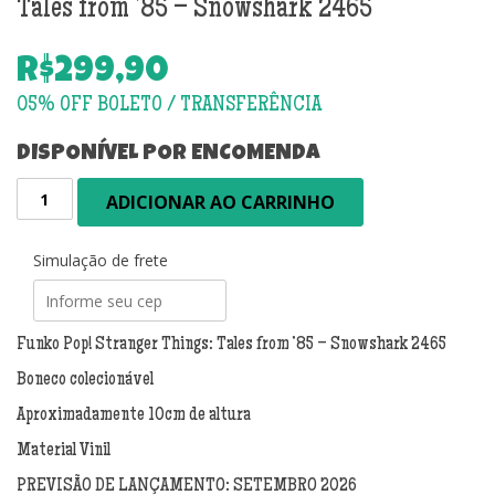
Tales from ’85 – Snowshark 2465
R$
299,90
DISPONÍVEL POR ENCOMENDA
PRÉ-
ADICIONAR AO CARRINHO
VENDA:
Funko
Pop!
Simulação de frete
Stranger
Things:
Tales
Funko Pop! Stranger Things: Tales from ’85 – Snowshark 2465
from
Boneco colecionável
'85
-
Aproximadamente 10cm de altura
Snowshark
Material Vinil
2465
quantidade
PREVISÃO DE LANÇAMENTO: SETEMBRO 2026