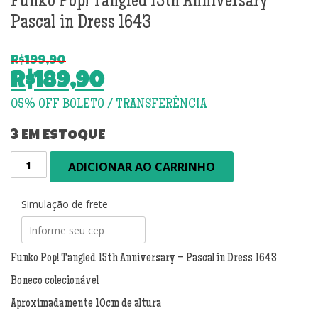
Funko Pop! Tangled 15th Anniversary –
Pascal in Dress 1643
R$
199,90
O
R$
189,90
preço
O
original
preço
era:
atual
3 EM ESTOQUE
R$199,90.
é:
Funko
ADICIONAR AO CARRINHO
R$189,90.
Pop!
Tangled
15th
Simulação de frete
Anniversary
-
Pascal
Funko Pop! Tangled 15th Anniversary – Pascal in Dress 1643
in
Boneco colecionável
Dress
1643
Aproximadamente 10cm de altura
quantidade