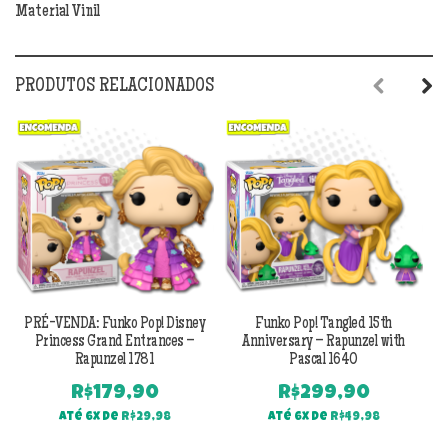
Material Vinil
PRODUTOS RELACIONADOS
Previous
Next
PRÉ-VENDA: Funko Pop! Disney
Funko Pop! Tangled 15th
Princess Grand Entrances –
Anniversary – Rapunzel with
Rapunzel 1781
Pascal 1640
R$
179,90
R$
299,90
Até 6x de
R$
29,98
Até 6x de
R$
49,98