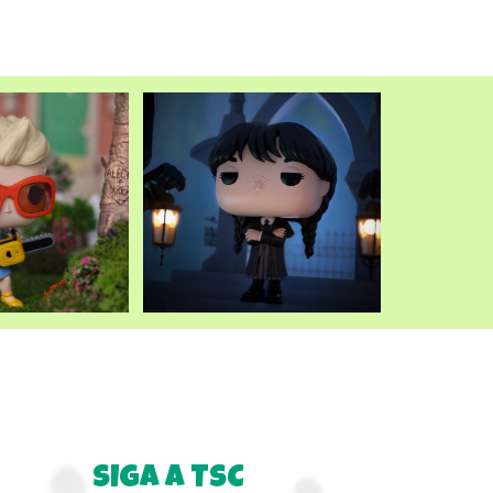
atual
é:
.
R$249,90.
SIGA A TSC