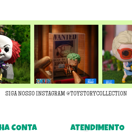
original
era:
R$299,90
SIGA NOSSO INSTAGRAM @TOYSTORYCOLLECTION
HA CONTA
ATENDIMENTO