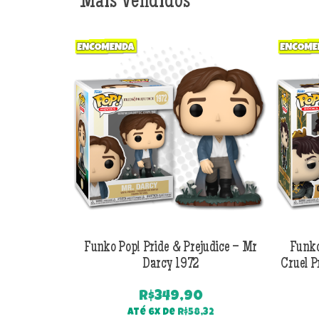
Mais Vendidos
Funko Pop! Pride & Prejudice – Mr
Funko
Darcy 1972
Cruel P
R$
349,90
Até 6x de
R$
58,32