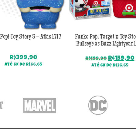
Pop! Toy Story 5 – Atlas 1717
Funko Pop! Target x Toy Sto
Bullseye as Buzz Lightyear 
R$
399,90
O
R$
159,90
R$
199,90
preço
Até 6x de
R$
66,65
Até 6x de
R$
26,65
original
era:
R$199,90