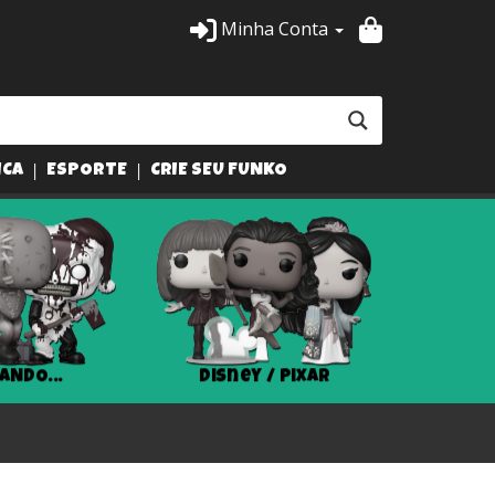
Minha Conta
ICA
ESPORTE
CRIE SEU FUNKO
ANDO...
Disney / Pixar
Har