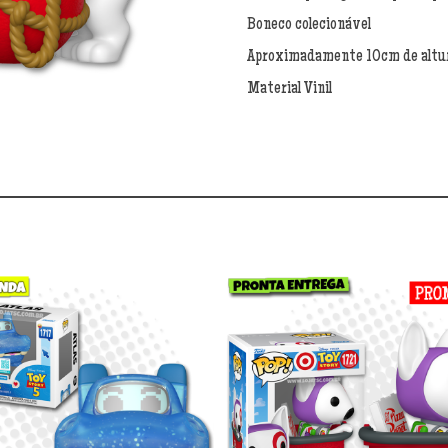
Bullseye
as
Boneco colecionável
Woody
Aproximadamente 10cm de altu
1722
quantidade
Material Vinil