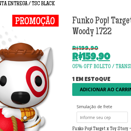
NTA ENTREGA
TSC BLACK
Funko Pop! Target
Woody 1722
R$
199,90
O
R$
159,90
preço
O
original
preço
era:
atual
1 EM ESTOQUE
R$199,90.
Funko
é:
ADICIONAR AO CARR
Pop!
R$159,90.
Target
x
Simulação de frete
Toy
Story
-
Funko Pop! Target x Toy Story 