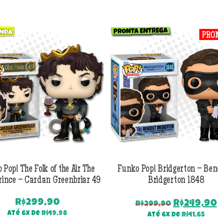
 Pop! The Folk of the Air The
Funko Pop! Bridgerton – Ben
rince – Cardan Greenbriar 49
Bridgerton 1848
R$
299,90
O
R$
249,90
R$
299,90
preço
Até 6x de
R$
49,98
Até 6x de
R$
41,65