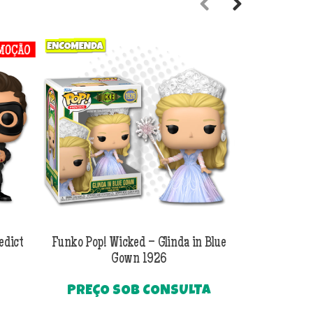
Previous
Next
edict
Funko Pop! Wicked – Glinda in Blue
Funko Pop! Wi
Gown 1926
Al
PREÇO SOB CONSULTA
O
R$
249
preço
Até