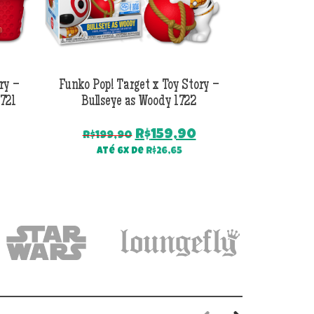
ry –
Funko Pop! Target x Toy Story –
Funko Pop! To
1721
Bullseye as Woody 1722
O
O
O
R$
159,90
R$
199,90
R$
399
preço
preço
preço
Até 6x de
R$
26,65
Até
atual
original
atual
é:
era:
é:
.
R$159,90.
R$199,90.
R$159,90.