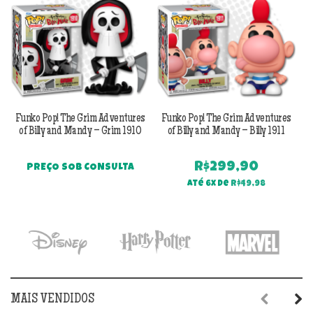
Funko Pop! The Grim Adventures
Funko Pop! The Grim Adventures
F
of Billy and Mandy – Grim 1910
of Billy and Mandy – Billy 1911
o
R$
299,90
PREÇO SOB CONSULTA
Até 6x de
R$
49,98
MAIS VENDIDOS