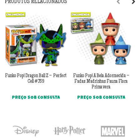
PRODUTOS RELACIONADOS
Previous
Next
Funko Pop! Dragon Ball Z – Perfect
Funko Pop! A Bela Adormecida –
F
Cell #759
Fadas Madrinhas Fauna Flora
Primavera
PREÇO SOB CONSULTA
PREÇO SOB CONSULTA