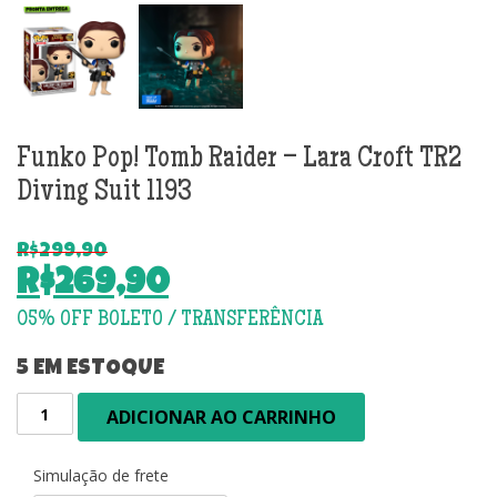
Funko Pop! Tomb Raider – Lara Croft TR2
Diving Suit 1193
R$
299,90
O
R$
269,90
preço
O
original
preço
era:
atual
5 EM ESTOQUE
R$299,90.
é:
Funko
ADICIONAR AO CARRINHO
R$269,90.
Pop!
Tomb
Raider
Simulação de frete