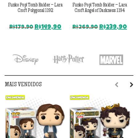
Funko Pop! Tomb Raider – Lara
Funko Pop! Tomb Raider – Lara
Croft Polygonal 1192
Croft Angel of Darkness 1194
O
O
O
O
R$
149,90
R$
239,90
R$
179,90
R$
269,90
preço
preço
preço
pr
original
atual
original
atu
era:
é:
era:
é:
R$179,90.
R$149,90.
R$269,90.
R$2
MAIS VENDIDOS
Previous
Next