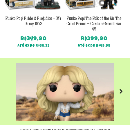
Funko Pop! Pride & Prejudice – Mr
Funko Pop! The Folk of the Air The
F
Darcy 1972
Cruel Prince – Cardan Greenbriar
49
R$
349,90
R$
299,90
Até 6x de
R$
58,32
Até 6x de
R$
49,98
Next