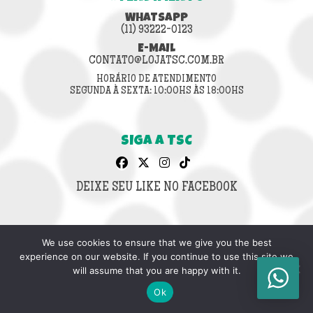
WHATSAPP
(11) 93222-0123
E-MAIL
CONTATO@LOJATSC.COM.BR
HORÁRIO DE ATENDIMENTO
SEGUNDA À SEXTA: 10:00HS ÀS 18:00HS
SIGA A TSC
DEIXE SEU LIKE NO FACEBOOK
We use cookies to ensure that we give you the best
CNPJ: 42.636.853/0001-64
experience on our website. If you continue to use this site we
© 2026 LOJA TSC.
will assume that you are happy with it.
TODOS OS DIREITOS RESERVADOS.
Ok
DESIGN & DESENVOLVIMENTO: INFINITO AG.