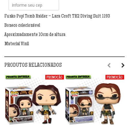
-
Lara
Croft
Funko Pop! Tomb Raider – Lara Croft TR2 Diving Suit 1193
TR2
Boneco colecionável
Diving
Suit
Aproximadamente 10cm de altura
1193
Material Vinil
quantidade
PRODUTOS RELACIONADOS
Previous
Next