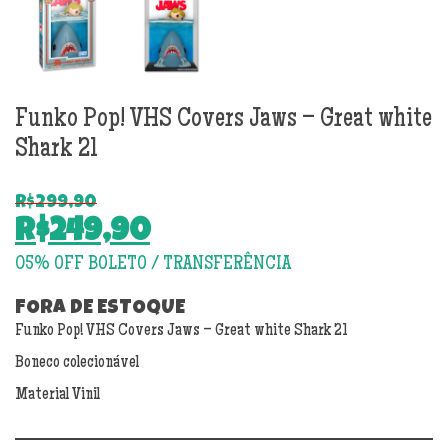
Funko Pop! VHS Covers Jaws – Great white
Shark 21
R$
299,90
O
R$
249,90
preço
O
original
preço
era:
atual
FORA DE ESTOQUE
R$299,90.
Funko Pop! VHS Covers Jaws – Great white Shark 21
é:
R$249,90.
Boneco colecionável
Material Vinil