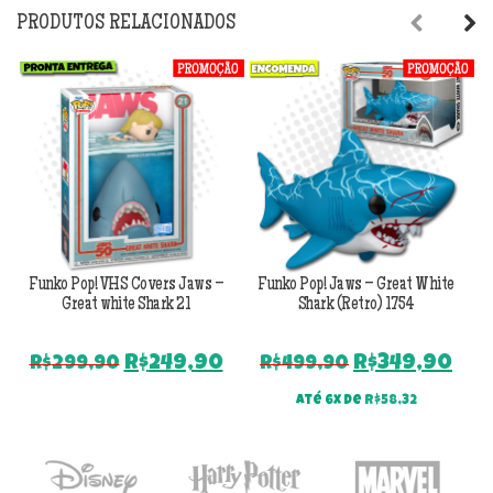
PRODUTOS RELACIONADOS
Previous
Next
Funko Pop! VHS Covers Jaws –
Funko Pop! Jaws – Great White
Great white Shark 21
Shark (Retro) 1754
O
O
O
O
R$
249,90
R$
349,90
R$
299,90
R$
499,90
preço
preço
preço
pr
Até 6x de
R$
58,32
original
atual
original
atu
era:
é:
era:
é:
R$299,90.
R$249,90.
R$499,90.
R$3