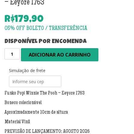
– Eeyore 1763
R$
179,90
DISPONÍVEL POR ENCOMENDA
PRÉ-
ADICIONAR AO CARRINHO
VENDA:
Funko
Pop!
Simulação de frete
Winnie
The
Pooh
Funko Pop! Winnie The Pooh – Eeyore 1763
-
Boneco colecionável
Eeyore
1763
Aproximadamente 10cm de altura
quantidade
Material Vinil
PREVISÃO DE LANÇAMENTO: AGOSTO 2026