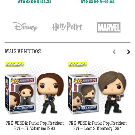
Até 6x de
R$
58,32
Até 6x de
R$
49,98
MAIS VENDIDOS
Previous
Next
PRÉ-VENDA: Funko Pop! Resident
PRÉ-VENDA: Funko Pop! Resident
Evil – Jill Valentine 1293
Evil – Leon S. Kennedy 1294