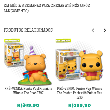
EM MÉDIA 8 SEMANAS PARA CHEGAR ATÉ NÓS (APÓS
LANÇAMENTO)
PRODUTOS RELACIONADOS
Previous
Next
PRÉ-VENDA: Funko Pop! Premium
PRÉ-VENDA: Funko Pop! Winnie
P
Winnie The Pooh 1797
The Pooh – Pooh with Butterflies
T
1776
R$
349,90
R$
299,90