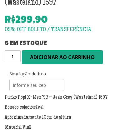
(Wasteland) 1597
R$
299,90
6 EM ESTOQUE
Funko
ADICIONAR AO CARRINHO
Pop!
X-
Men
Simulação de frete
'97
-
Jean
Funko Pop! X-Men ’97 – Jean Grey (Wasteland) 1597
Grey
Boneco colecionável
(Wasteland)
1597
Aproximadamente 10cm de altura
quantidade
Material Vinil