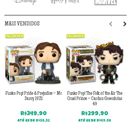
MAIS VENDIDOS
Previous
Next
Funko Pop! Pride & Prejudice – Mr
Funko Pop! The Folk of the Air The
F
Darcy 1972
Cruel Prince – Cardan Greenbriar
49
R$
349,90
R$
299,90
Até 6x de
R$
58,32
Até 6x de
R$
49,98