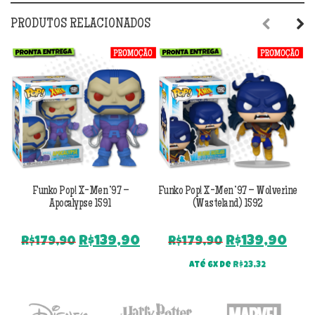
PRODUTOS RELACIONADOS
Previous
Next
Funko Pop! X-Men ’97 –
Funko Pop! X-Men ’97 – Wolverine
Fu
Apocalypse 1591
(Wasteland) 1592
O
O
O
O
R$
139,90
R$
139,90
R$
179,90
R$
179,90
preço
preço
preço
pre
Até 6x de
R$
23,32
original
atual
original
atu
era:
é:
era:
é:
R$179,90.
R$139,90.
R$179,90.
R$1