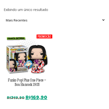
Exibindo um único resultado
Funko Pop! Plus One Piece –
Boa Hancock 1905
O
O
R$
169,90
R$
349,90
preço
preço
original
atual