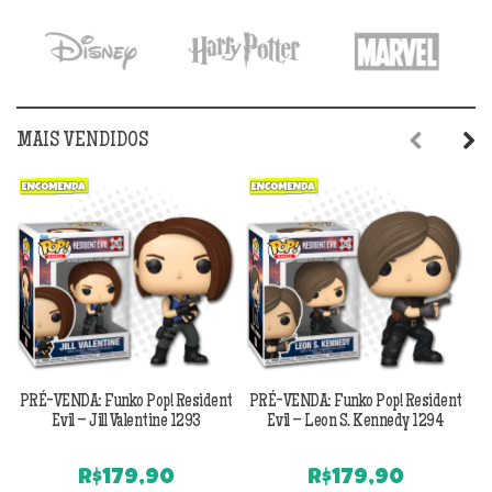
era:
é:
R$349,90.
R$169,90.
MAIS VENDIDOS
Previous
Next
PRÉ-VENDA: Funko Pop! Resident
PRÉ-VENDA: Funko Pop! Resident
Evil – Jill Valentine 1293
Evil – Leon S. Kennedy 1294
R$
179,90
R$
179,90