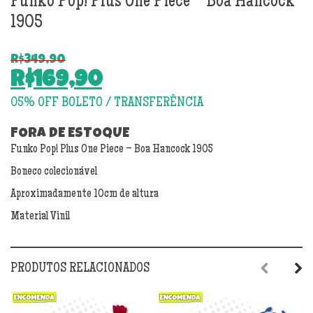
Funko Pop! Plus One Piece – Boa Hancock
1905
R$
349,90
O
R$
169,90
preço
O
original
preço
era:
atual
FORA DE ESTOQUE
R$349,90.
Funko Pop! Plus One Piece – Boa Hancock 1905
é:
R$169,90.
Boneco colecionável
Aproximadamente 10cm de altura
Material Vinil
PRODUTOS RELACIONADOS
Previous
Next