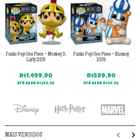
Funko Pop! One Piece – Monkey D.
Funko Pop! One Piece – Kumacy
Fu
Luffy 2375
2376
D
R$
1.499,90
R$
599,90
Até 6x de
R$
249,98
Até 6x de
R$
99,98
MAIS VENDIDOS