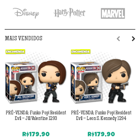
era:
é:
era:
é:
R$179,90.
R$139,90.
R$179,90.
R$1
MAIS VENDIDOS
Previous
Next
PRÉ-VENDA: Funko Pop! Resident
PRÉ-VENDA: Funko Pop! Resident
Evil – Jill Valentine 1293
Evil – Leon S. Kennedy 1294
R$
179,90
R$
179,90