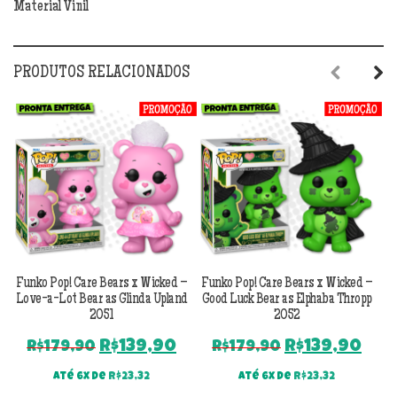
Material Vinil
PRODUTOS RELACIONADOS
Previous
Next
Funko Pop! Care Bears x Wicked –
Funko Pop! Care Bears x Wicked –
F
Love-a-Lot Bear as Glinda Upland
Good Luck Bear as Elphaba Thropp
S
2051
2052
O
O
O
O
R$
139,90
R$
139,90
R$
179,90
R$
179,90
preço
preço
preço
pre
Até 6x de
R$
23,32
Até 6x de
R$
23,32
original
atual
original
atu