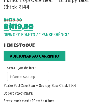
Funko Pop! Care Bear – Grumpy Bear
Chick 2144
R$
179,90
O
R$
119,90
preço
O
original
preço
era:
atual
1 EM ESTOQUE
R$179,90.
é:
Funko
ADICIONAR AO CARRINHO
R$119,90.
Pop!
Care
Simulação de frete
Bear
-
Grumpy
Bear
Funko Pop! Care Bear – Grumpy Bear Chick 2144
Chick
Boneco colecionável
2144
quantidade
Aproximadamente 10cm de altura