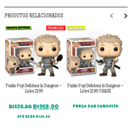
PRODUTOS RELACIONADOS
Previous
Next
Funko Pop! Delicious in Dungeon –
Funko Pop! Delicious in Dungeon –
F
Laios 2199
Laios 2199 CHASE
O
O
R$
149,90
R$
179,90
PREÇO SOB CONSULTA
preço
preço
Até 6x de
R$
24,98
original
atual
era:
é: