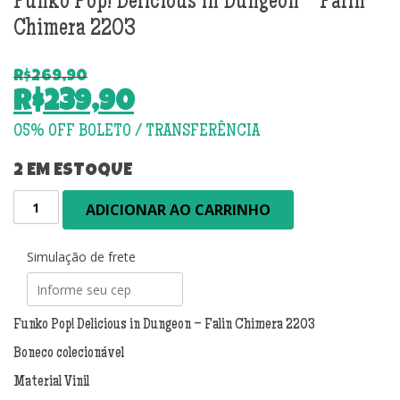
Funko Pop! Delicious in Dungeon – Falin
Chimera 2203
R$
269,90
O
R$
239,90
preço
O
original
preço
era:
atual
2 EM ESTOQUE
R$269,90.
é:
Funko
ADICIONAR AO CARRINHO
R$239,90.
Pop!
Delicious
in
Simulação de frete
Dungeon
-
Falin
Funko Pop! Delicious in Dungeon – Falin Chimera 2203
Chimera
Boneco colecionável
2203
quantidade
Material Vinil