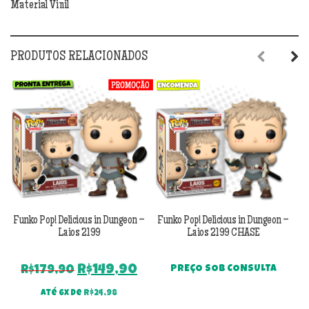
Material Vinil
PRODUTOS RELACIONADOS
Previous
Next
Funko Pop! Delicious in Dungeon –
Funko Pop! Delicious in Dungeon –
F
Laios 2199
Laios 2199 CHASE
O
O
R$
149,90
R$
179,90
PREÇO SOB CONSULTA
preço
preço
Até 6x de
R$
24,98
original
atual