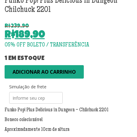
Funko Pop! Plus Delicious in Dungeon –
Chilchuck 2201
R$
239,90
O
R$
189,90
preço
O
original
preço
era:
atual
1 EM ESTOQUE
R$239,90.
é:
Funko
ADICIONAR AO CARRINHO
R$189,90.
Pop!
Plus
Simulação de frete
Delicious
in
Dungeon
-
Funko Pop! Plus Delicious in Dungeon – Chilchuck 2201
Chilchuck
Boneco colecionável
2201
quantidade
Aproximadamente 10cm de altura