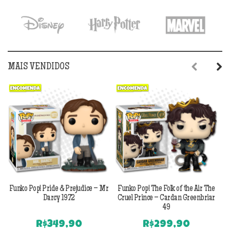
era:
é:
R$179,90.
R$149,90.
MAIS VENDIDOS
Previous
Next
Funko Pop! Pride & Prejudice – Mr
Funko Pop! The Folk of the Air The
F
Darcy 1972
Cruel Prince – Cardan Greenbriar
49
R$
349,90
R$
299,90