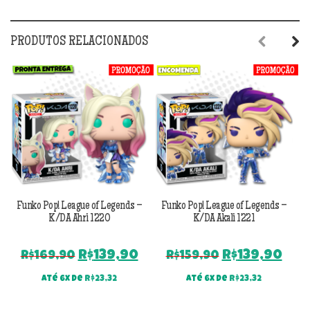
PRODUTOS RELACIONADOS
Previous
Next
Funko Pop! League of Legends –
Funko Pop! League of Legends –
F
K/DA Ahri 1220
K/DA Akali 1221
O
O
O
O
R$
139,90
R$
139,90
R$
169,90
R$
159,90
preço
preço
preço
pre
Até 6x de
R$
23,32
Até 6x de
R$
23,32
original
atual
original
atu
era:
é:
era:
é: