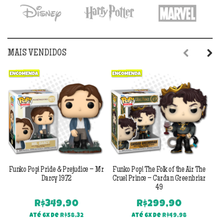
R$169,90.
R$139,90.
R$159,90.
R$13
MAIS VENDIDOS
Previous
Next
Funko Pop! Pride & Prejudice – Mr
Funko Pop! The Folk of the Air The
F
Darcy 1972
Cruel Prince – Cardan Greenbriar
49
R$
349,90
R$
299,90
Até 6x de
R$
58,32
Até 6x de
R$
49,98