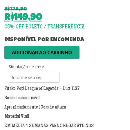
R$
179,90
O
R$
149,90
preço
O
original
preço
era:
atual
DISPONÍVEL POR ENCOMENDA
R$179,90.
é:
Funko
ADICIONAR AO CARRINHO
R$149,90.
Pop!
League
Simulação de frete
of
Legends
-
Lux
Funko Pop! League of Legends – Lux 1137
1137
Boneco colecionável
quantidade
Aproximadamente 10cm de altura
Material Vinil
EM MÉDIA 4 SEMANAS PARA CHEGAR ATÉ NÓS