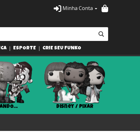
Minha Conta
ICA
ESPORTE
CRIE SEU FUNKO
ANDO...
Disney / Pixar
Har