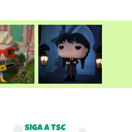
atual
é:
.
R$249,90.
SIGA A TSC