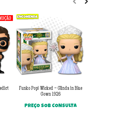
Previous
Next
edict
Funko Pop! Wicked – Glinda in Blue
Funko Pop! Wi
Gown 1926
Al
PREÇO SOB CONSULTA
O
R$
249
preço
Até