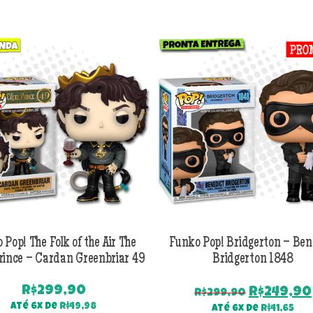
 Pop! The Folk of the Air The
Funko Pop! Bridgerton – Ben
rince – Cardan Greenbriar 49
Bridgerton 1848
R$
299,90
O
R$
249,90
R$
299,90
preço
Até 6x de
R$
49,98
Até 6x de
R$
41,65