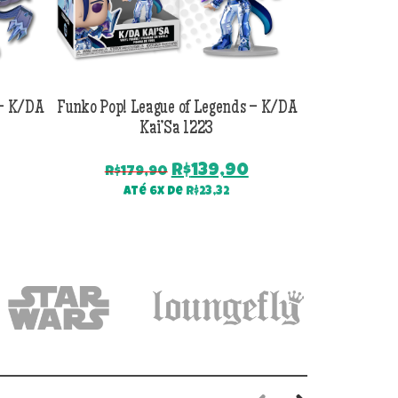
 – K/DA
Funko Pop! League of Legends – K/DA
Funko Pop! L
Kai’Sa 1223
O
O
O
R$
139,90
R$
179,90
R$
17
preço
preço
preço
Até 6x de
R$
23,32
atual
original
atual
é:
era:
é:
R$139,90.
R$179,90.
R$139,90.