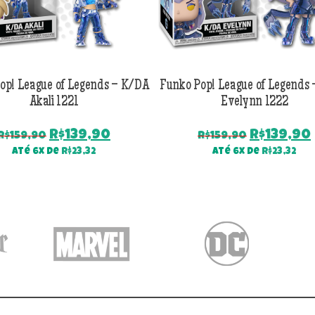
op! League of Legends – K/DA
Funko Pop! League of Legends
Akali 1221
Evelynn 1222
O
O
O
R$
139,90
R$
139,90
R$
159,90
R$
159,90
preço
preço
preço
Até 6x de
R$
23,32
Até 6x de
R$
23,32
original
atual
original
era:
é:
era:
R$159,90.
R$139,90.
R$159,90.