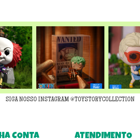
original
era:
R$299,90
SIGA NOSSO INSTAGRAM @TOYSTORYCOLLECTION
HA CONTA
ATENDIMENTO