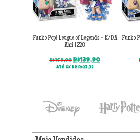
Funko Pop! League of Legends – K/DA
Funko P
Ahri 1220
O
O
R$
139,90
R$
169,90
preço
preço
Até 6x de
R$
23,32
original
atual
era:
é:
R$169,90.
R$139,90.