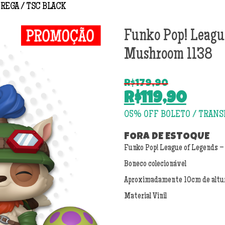
TREGA
TSC BLACK
Funko Pop! Leagu
Mushroom 1138
R$
179,90
O
R$
119,90
preço
O
original
preço
era:
atual
FORA DE ESTOQUE
R$179,90.
Funko Pop! League of Legends 
é:
R$119,90.
Boneco colecionável
Aproximadamente 10cm de altu
Material Vinil