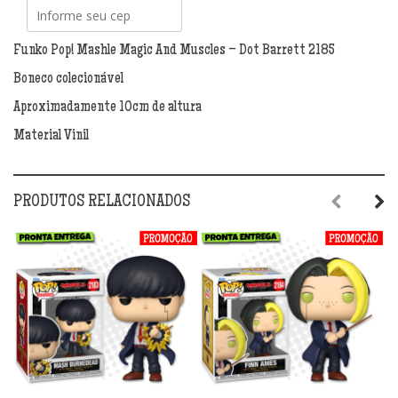
And
Muscles
-
Funko Pop! Mashle Magic And Muscles – Dot Barrett 2185
Dot
Boneco colecionável
Barrett
2185
Aproximadamente 10cm de altura
quantidade
Material Vinil
PRODUTOS RELACIONADOS
Previous
Next