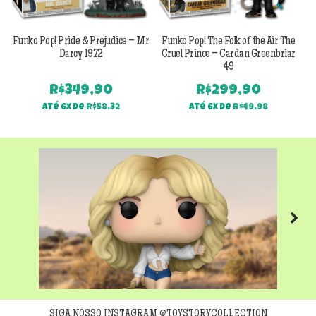
Funko Pop! Pride & Prejudice – Mr
Funko Pop! The Folk of the Air The
F
Darcy 1972
Cruel Prince – Cardan Greenbriar
49
R$
349,90
R$
299,90
Até 6x de
R$
58,32
Até 6x de
R$
49,98
Next
SIGA NOSSO INSTAGRAM @TOYSTORYCOLLECTION