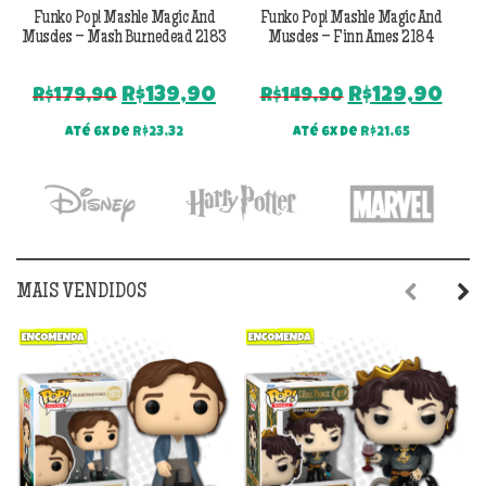
Funko Pop! Mashle Magic And
Funko Pop! Mashle Magic And
Muscles – Mash Burnedead 2183
Muscles – Finn Ames 2184
O
O
O
O
R$
139,90
R$
129,90
R$
179,90
R$
149,90
preço
preço
preço
pre
Até 6x de
R$
23,32
Até 6x de
R$
21,65
original
atual
original
atu
era:
é:
era:
é:
R$179,90.
R$139,90.
R$149,90.
R$12
MAIS VENDIDOS
Previous
Next