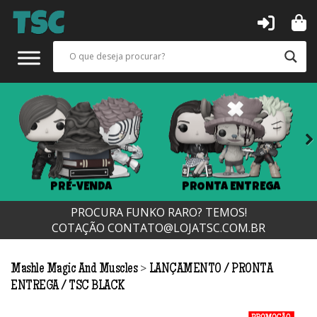
Next
PRÉ-VENDA
PRONTA ENTREGA
PROCURA FUNKO RARO? TEMOS!
COTAÇÃO
CONTATO@LOJATSC.COM.BR
>
Mashle Magic And Muscles
LANÇAMENTO
PRONTA
ENTREGA
TSC BLACK