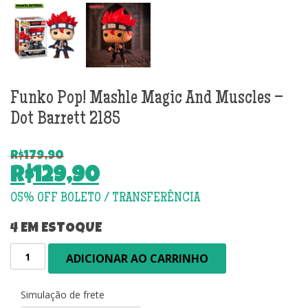
Funko Pop! Mashle Magic And Muscles –
Dot Barrett 2185
R$
179,90
O
R$
129,90
preço
O
original
preço
era:
atual
4 EM ESTOQUE
R$179,90.
é:
Funko
ADICIONAR AO CARRINHO
R$129,90.
Pop!
Mashle
Magic
Simulação de frete