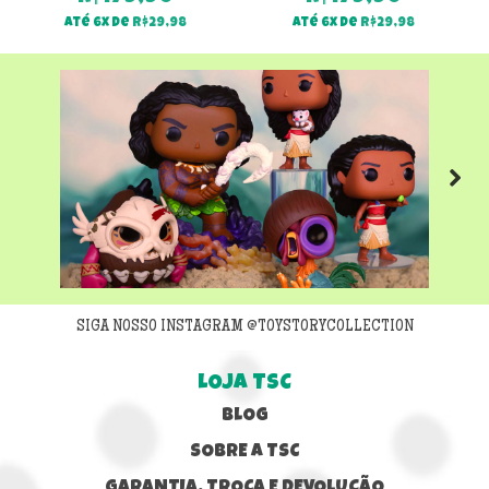
Até 6x de
R$
29,98
Até 6x de
R$
29,98
Next
SIGA NOSSO INSTAGRAM @TOYSTORYCOLLECTION
LOJA TSC
BLOG
SOBRE A TSC
GARANTIA, TROCA E DEVOLUÇÃO