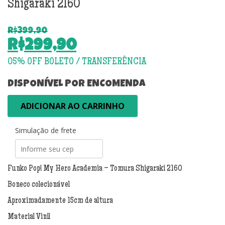
Shigaraki 2160
R$
399,90
O
R$
299,90
preço
O
original
preço
era:
atual
DISPONÍVEL POR ENCOMENDA
R$399,90.
é:
Funko
ADICIONAR AO CARRINHO
R$299,90.
Pop!
My
Simulação de frete
Hero
Academia
-
Tomura
Funko Pop! My Hero Academia – Tomura Shigaraki 2160
Shigaraki
Boneco colecionável
2160
quantidade
Aproximadamente 15cm de altura
Material Vinil