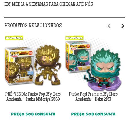
EM MÉDIA 4 SEMANAS PARA CHEGAR ATÉ NÓS
PRODUTOS RELACIONADOS
Previous
Next
PRÉ-VENDA: Funko Pop! My Hero
Funko Pop! Premium My Hero
Fu
Academia – Izuku Midoriya 2589
Academia – Deku 2157
PREÇO SOB CONSULTA
PREÇO SOB CONSULTA