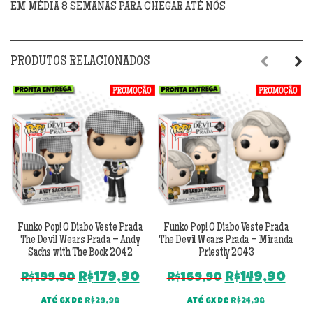
2044
EM MÉDIA 8 SEMANAS PARA CHEGAR ATÉ NÓS
quantidade
PRODUTOS RELACIONADOS
Previous
Next
Funko Pop! O Diabo Veste Prada
Funko Pop! O Diabo Veste Prada
The Devil Wears Prada – Andy
The Devil Wears Prada – Miranda
Sachs with The Book 2042
Priestly 2043
O
O
O
O
R$
179,90
R$
149,90
R$
199,90
R$
169,90
preço
preço
preço
pre
Até 6x de
R$
29,98
Até 6x de
R$
24,98
original
atual
original
atu