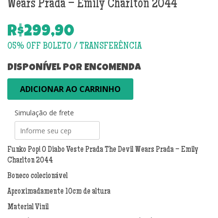
Wears Prada – Emily Charlton 2044
R$
299,90
DISPONÍVEL POR ENCOMENDA
Funko
ADICIONAR AO CARRINHO
Pop!
O
Simulação de frete
Diabo
Veste
Prada
The
Funko Pop! O Diabo Veste Prada The Devil Wears Prada – Emily
Devil
Charlton 2044
Wears
Boneco colecionável
Prada
-
Aproximadamente 10cm de altura
Emily
Material Vinil
Charlton