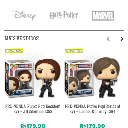
era:
é:
era:
é:
R$199,90.
R$179,90.
R$169,90.
R$1
MAIS VENDIDOS
Previous
Next
PRÉ-VENDA: Funko Pop! Resident
PRÉ-VENDA: Funko Pop! Resident
Evil – Jill Valentine 1293
Evil – Leon S. Kennedy 1294
R$
179,90
R$
179,90