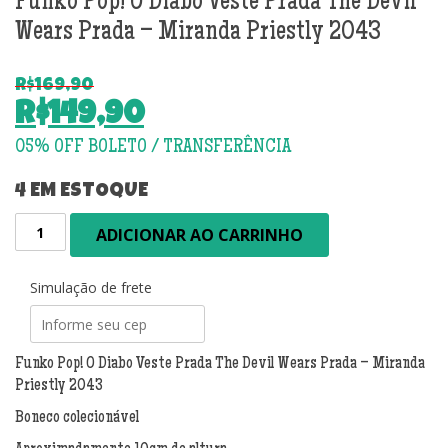
Funko Pop! O Diabo Veste Prada The Devil
Wears Prada – Miranda Priestly 2043
R$
169,90
O
R$
149,90
preço
O
original
preço
era:
atual
4 EM ESTOQUE
R$169,90.
é:
Funko
ADICIONAR AO CARRINHO
R$149,90.
Pop!
O
Diabo
Simulação de frete
Veste
Prada
The
Funko Pop! O Diabo Veste Prada The Devil Wears Prada – Miranda
Devil
Priestly 2043
Wears
Boneco colecionável
Prada
-