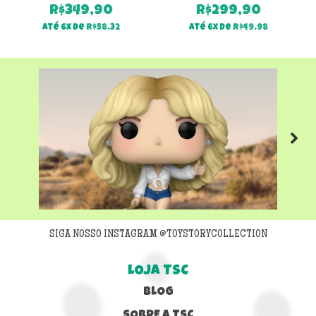
R$
349,90
R$
299,90
Até 6x de
R$
58,32
Até 6x de
R$
49,98
Next
SIGA NOSSO INSTAGRAM @TOYSTORYCOLLECTION
LOJA TSC
BLOG
SOBRE A TSC