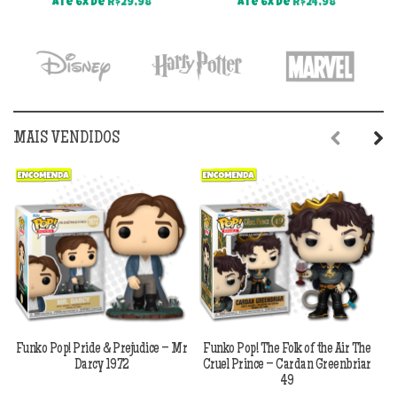
Até 6x de
R$
29,98
Até 6x de
R$
24,98
original
atual
original
atu
era:
é:
era:
é:
R$199,90.
R$179,90.
R$169,90.
R$1
MAIS VENDIDOS
Previous
Next
Funko Pop! Pride & Prejudice – Mr
Funko Pop! The Folk of the Air The
F
Darcy 1972
Cruel Prince – Cardan Greenbriar
49