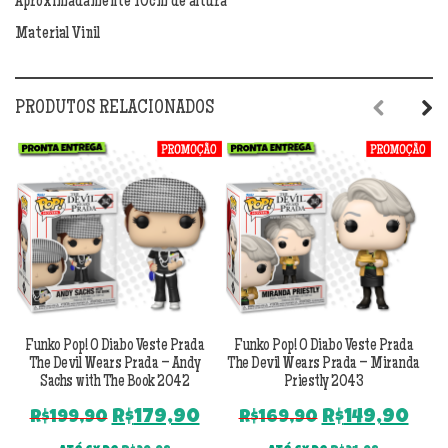
Aproximadamente 10cm de altura
Miranda
Material Vinil
Priestly
2043
quantidade
PRODUTOS RELACIONADOS
Previous
Next
Funko Pop! O Diabo Veste Prada
Funko Pop! O Diabo Veste Prada
The Devil Wears Prada – Andy
The Devil Wears Prada – Miranda
Sachs with The Book 2042
Priestly 2043
O
O
O
O
R$
179,90
R$
149,90
R$
199,90
R$
169,90
preço
preço
preço
pre