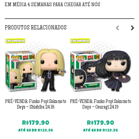
EM MÉDIA 4 SEMANAS PARA CHEGAR ATÉ NÓS
PRODUTOS RELACIONADOS
Previous
Next
PRÉ-VENDA: Funko Pop! Sakamoto
PRÉ-VENDA: Funko Pop! Sakamoto
PR
Days – Shishiba 2418
Days – Osaragi 2419
R$
179,90
R$
179,90
Até 6x de
R$
29,98
Até 6x de
R$
29,98