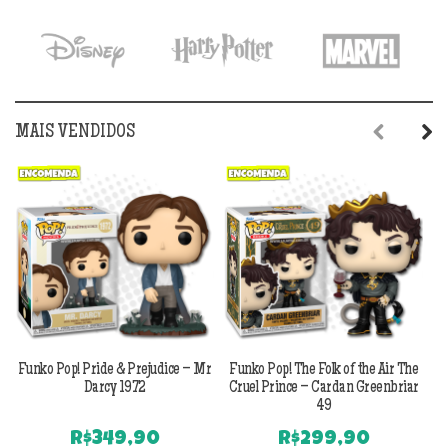
MAIS VENDIDOS
Previous
Next
Funko Pop! Pride & Prejudice – Mr
Funko Pop! The Folk of the Air The
F
Darcy 1972
Cruel Prince – Cardan Greenbriar
49
R$
349,90
R$
299,90