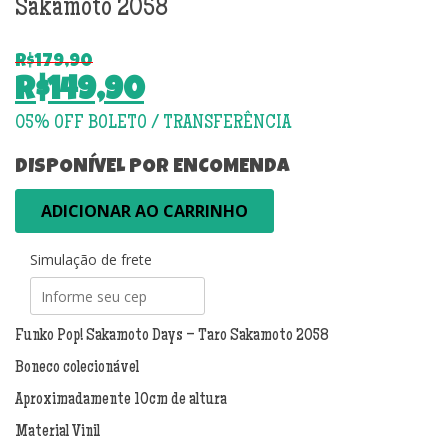
Sakamoto 2058
R$
179,90
O
R$
149,90
preço
O
original
preço
era:
atual
DISPONÍVEL POR ENCOMENDA
R$179,90.
é:
Funko
ADICIONAR AO CARRINHO
R$149,90.
Pop!
Sakamoto
Simulação de frete
Days
-
Taro
Sakamoto
Funko Pop! Sakamoto Days – Taro Sakamoto 2058
2058
Boneco colecionável
quantidade
Aproximadamente 10cm de altura
Material Vinil