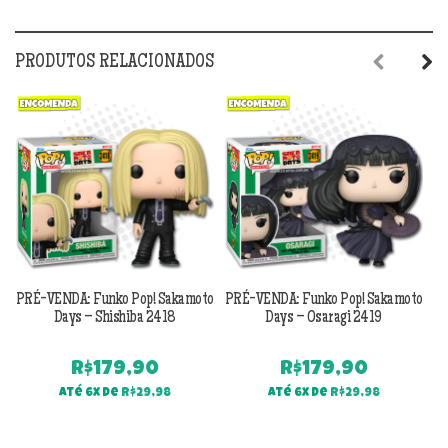
PRODUTOS RELACIONADOS
Previous
Next
PRÉ-VENDA: Funko Pop! Sakamoto
PRÉ-VENDA: Funko Pop! Sakamoto
PR
Days – Shishiba 2418
Days – Osaragi 2419
R$
179,90
R$
179,90
Até 6x de
R$
29,98
Até 6x de
R$
29,98