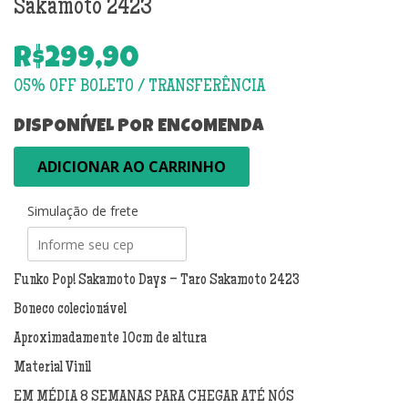
Sakamoto 2423
R$
299,90
DISPONÍVEL POR ENCOMENDA
Funko
ADICIONAR AO CARRINHO
Pop!
Sakamoto
Simulação de frete
Days
-
Taro
Sakamoto
Funko Pop! Sakamoto Days – Taro Sakamoto 2423
2423
Boneco colecionável
quantidade
Aproximadamente 10cm de altura
Material Vinil
EM MÉDIA 8 SEMANAS PARA CHEGAR ATÉ NÓS