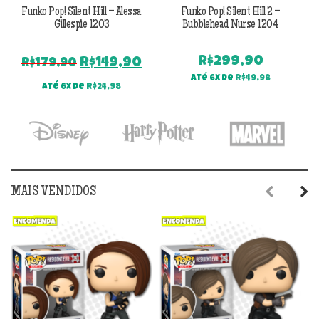
Funko Pop! Silent Hill – Alessa
Funko Pop! Silent Hill 2 –
F
Gillespie 1203
Bubblehead Nurse 1204
R$
299,90
O
O
R$
149,90
R$
179,90
preço
preço
Até 6x de
R$
49,98
Até 6x de
R$
24,98
original
atual
era:
é:
R$179,90.
R$149,90.
MAIS VENDIDOS
Previous
Next