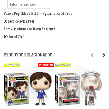
2
-
Pyramid
Funko Pop! Silent Hill 2 – Pyramid Head 1205
Head
Boneco colecionável
1205
quantidade
Aproximadamente 10cm de altura
Material Vinil
PRODUTOS RELACIONADOS
Previous
Next