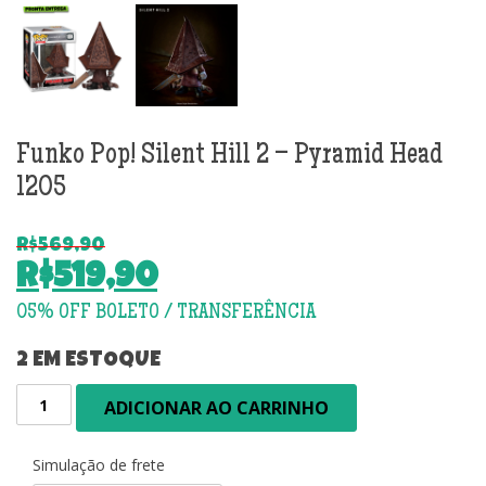
Funko Pop! Silent Hill 2 – Pyramid Head
1205
R$
569,90
O
R$
519,90
preço
O
original
preço
era:
atual
2 EM ESTOQUE
R$569,90.
é:
Funko
ADICIONAR AO CARRINHO
R$519,90.
Pop!
Silent
Hill
Simulação de frete