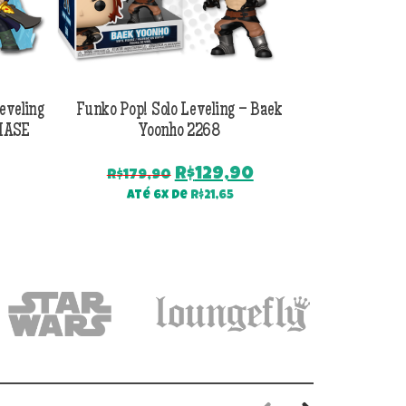
eveling
Funko Pop! Solo Leveling – Baek
Funko Pop! So
CHASE
Yoonho 2268
O
O
R$
129,90
R$
179,90
R$
179
preço
preço
Até 6x de
R$
21,65
Até
original
atual
era:
é:
R$179,90.
R$129,90.