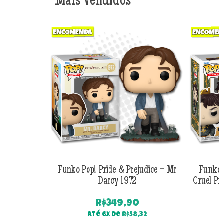
Mais Vendidos
Funko Pop! Pride & Prejudice – Mr
Funko
Darcy 1972
Cruel P
R$
349,90
Até 6x de
R$
58,32