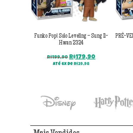
Funko Pop! Solo Leveling – Sung Il-
PRÉ-VEN
Hwan 2324
O
O
R$
179,90
R$
199,90
preço
preço
Até 6x de
R$
29,98
original
atual
era:
é:
R$199,90.
R$179,90.