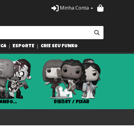
Minha Conta
ICA
ESPORTE
CRIE SEU FUNKO
ANDO...
Disney / Pixar
Har