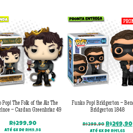
 Pop! The Folk of the Air The
Funko Pop! Bridgerton – Ben
rince – Cardan Greenbriar 49
Bridgerton 1848
R$
299,90
O
R$
249,90
R$
299,90
preço
Até 6x de
R$
49,98
Até 6x de
R$
41,65