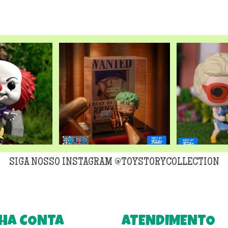
original
era:
R$299,90
SIGA NOSSO INSTAGRAM @TOYSTORYCOLLECTION
HA CONTA
ATENDIMENTO