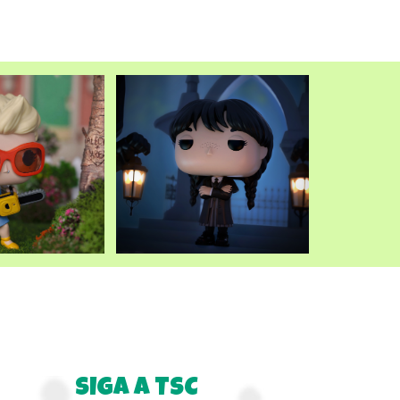
atual
é:
.
R$249,90.
SIGA A TSC