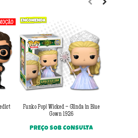
Previous
Next
edict
Funko Pop! Wicked – Glinda in Blue
Funko Pop! Wi
Gown 1926
Al
PREÇO SOB CONSULTA
O
R$
249
preço
Até