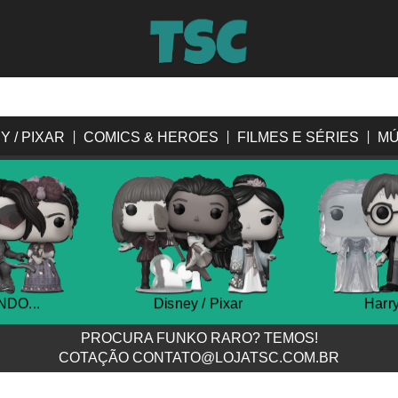
Y / PIXAR
COMICS & HEROES
FILMES E SÉRIES
MÚ
DO...
Disney / Pixar
Harry
PROCURA FUNKO RARO? TEMOS!
COTAÇÃO
CONTATO@LOJATSC.COM.BR