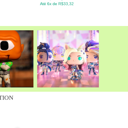
Até 6x de
R$
33,32
Até
TION