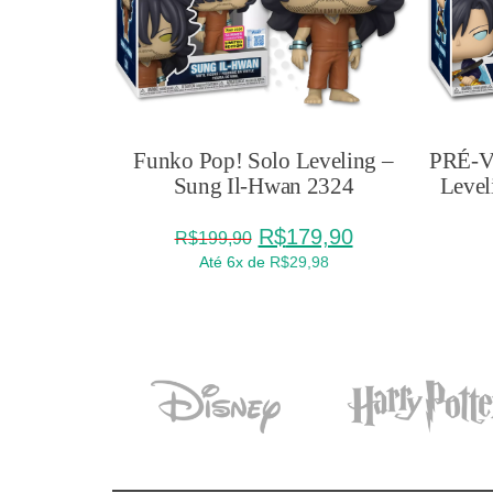
Funko Pop! Solo Leveling –
PRÉ-V
Sung Il-Hwan 2324
Level
O
O
R$
179,90
R$
199,90
preço
preço
Até 6x de
R$
29,98
original
atual
era:
é:
R$199,90.
R$179,90.