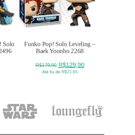
 Solo
Funko Pop! Solo Leveling –
Funko Pop
 2496
Baek Yoonho 2268
Choi
O
O
R$
129,90
R$
179,90
R$
179
preço
preço
Até 6x de
R$
21,65
Até
original
atual
era:
é:
R$179,90.
R$129,90.