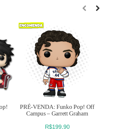
Previous
Next
op!
PRÉ-VENDA: Funko Pop! Off
PRÉ-VEN
Campus – Garrett Graham
Michael 
M
R$
199,90