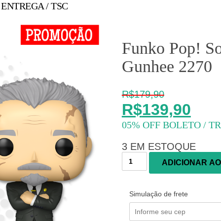
 ENTREGA
TSC
Funko Pop! So
Gunhee 2270
R$
179,90
O
R$
139,90
preço
O
original
preço
era:
atual
3 EM ESTOQUE
R$179,90.
Funko
é:
ADICIONAR A
Pop!
R$139,90.
Solo
Leveling
Simulação de frete
-
Go