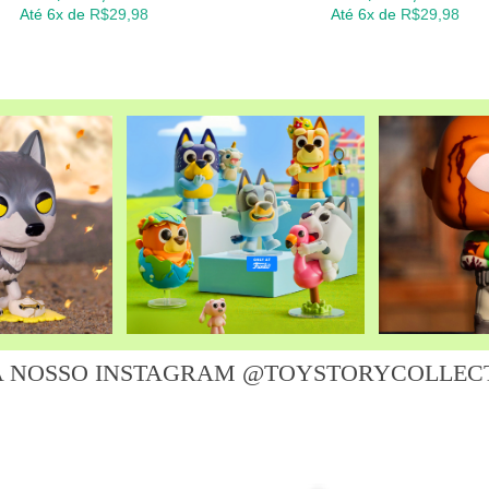
Até 6x de
R$
29,98
Até 6x de
R$
29,98
A NOSSO INSTAGRAM @TOYSTORYCOLLEC