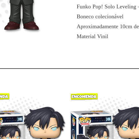
Gunhee
Funko Pop! Solo Leveling
2270
quantidade
Boneco colecionável
Aproximadamente 10cm de 
Material Vinil