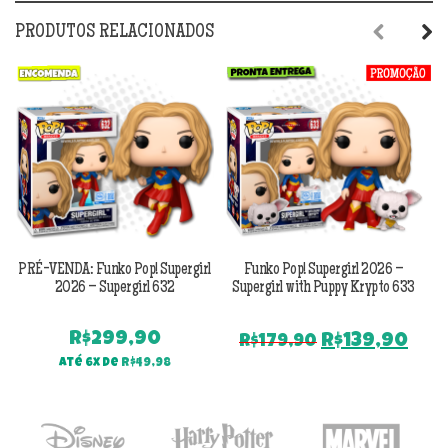
PRODUTOS RELACIONADOS
Previous
Next
PRÉ-VENDA: Funko Pop! Supergirl
Funko Pop! Supergirl 2026 –
F
2026 – Supergirl 632
Supergirl with Puppy Krypto 633
R$
299,90
O
O
R$
139,90
R$
179,90
preço
pre
Até 6x de
R$
49,98
original
atu
era:
é:
R$179,90.
R$1