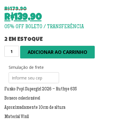
R$
179,90
O
R$
139,90
preço
O
original
preço
era:
atual
2 EM ESTOQUE
R$179,90.
é:
Funko
ADICIONAR AO CARRINHO
R$139,90.
Pop!
Supergirl
2026
Simulação de frete
-
Ruthye
635
Funko Pop! Supergirl 2026 – Ruthye 635
quantidade
Boneco colecionável
Aproximadamente 10cm de altura
Material Vinil