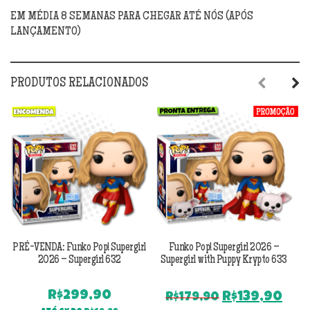
EM MÉDIA 8 SEMANAS PARA CHEGAR ATÉ NÓS (APÓS
LANÇAMENTO)
PRODUTOS RELACIONADOS
Previous
Next
PRÉ-VENDA: Funko Pop! Supergirl
Funko Pop! Supergirl 2026 –
F
2026 – Supergirl 632
Supergirl with Puppy Krypto 633
R$
299,90
O
O
R$
139,90
R$
179,90