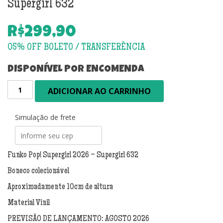
Supergirl 632
R$
299,90
DISPONÍVEL POR ENCOMENDA
PRÉ-
ADICIONAR AO CARRINHO
VENDA:
Funko
Pop!
Simulação de frete
Supergirl
2026
-
Funko Pop! Supergirl 2026 – Supergirl 632
Supergirl
Boneco colecionável
632
quantidade
Aproximadamente 10cm de altura
Material Vinil
PREVISÃO DE LANÇAMENTO: AGOSTO 2026