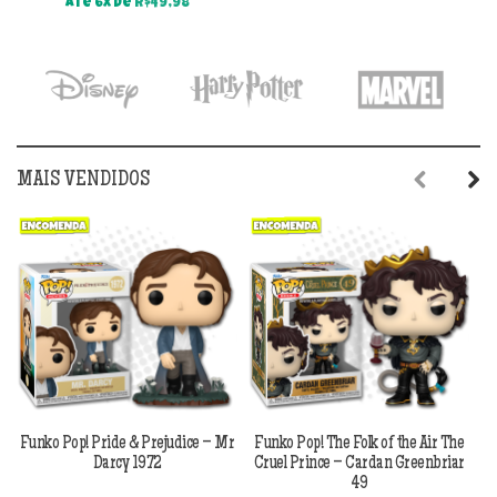
preço
pre
Até 6x de
R$
49,98
original
atu
era:
é:
R$179,90.
R$1
MAIS VENDIDOS
Previous
Next
Funko Pop! Pride & Prejudice – Mr
Funko Pop! The Folk of the Air The
F
Darcy 1972
Cruel Prince – Cardan Greenbriar
49