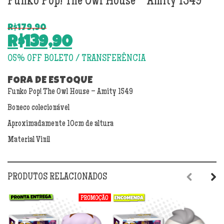
Funko Pop! The Owl House – Amity 1549
R$
179,90
O
R$
139,90
preço
O
original
preço
era:
atual
FORA DE ESTOQUE
R$179,90.
Funko Pop! The Owl House – Amity 1549
é:
R$139,90.
Boneco colecionável
Aproximadamente 10cm de altura
Material Vinil
PRODUTOS RELACIONADOS
Previous
Next