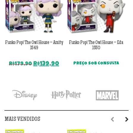
Funko Pop! The Owl House – Amity
Funko Pop! The Owl House – Eda
F
1549
1550
O
O
R$
139,90
R$
179,90
PREÇO SOB CONSULTA
preço
preço
original
atual
era:
é:
R$179,90.
R$139,90.
MAIS VENDIDOS
Previous
Next