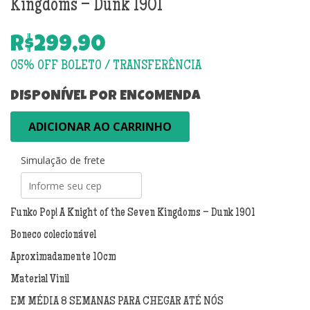
Kingdoms – Dunk 1901
R$
299,90
DISPONÍVEL POR ENCOMENDA
Funko
ADICIONAR AO CARRINHO
Pop!
A
Simulação de frete
Knight
of
the
Seven
Funko Pop! A Knight of the Seven Kingdoms – Dunk 1901
Kingdoms
Boneco colecionável
-
Dunk
Aproximadamente 10cm
1901
Material Vinil
quantidade
EM MÉDIA 8 SEMANAS PARA CHEGAR ATÉ NÓS