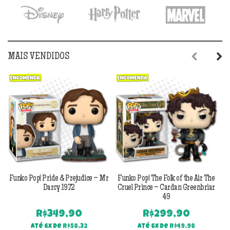
MAIS VENDIDOS
Previous
Next
Funko Pop! Pride & Prejudice – Mr
Funko Pop! The Folk of the Air The
F
Darcy 1972
Cruel Prince – Cardan Greenbriar
49
R$
349,90
R$
299,90
Até 6x de
R$
58,32
Até 6x de
R$
49,98