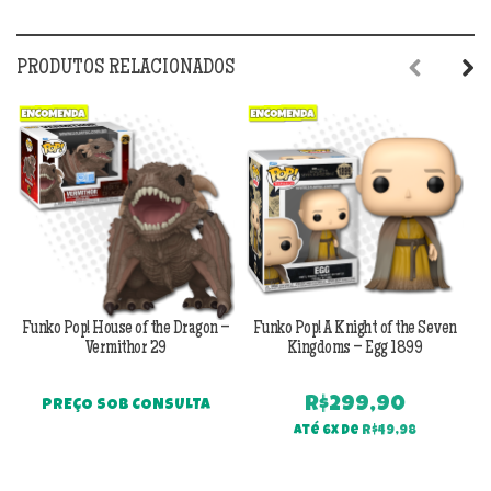
PRODUTOS RELACIONADOS
Previous
Next
Funko Pop! House of the Dragon –
Funko Pop! A Knight of the Seven
F
Vermithor 29
Kingdoms – Egg 1899
R$
299,90
PREÇO SOB CONSULTA
Até 6x de
R$
49,98