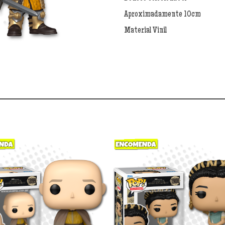
Lyonel
Aproximadamente 10cm
Baratheon
1902
Material Vinil
quantidade