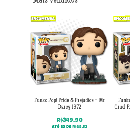
Mais Vendidos
Funko Pop! Pride & Prejudice – Mr
Funko
Darcy 1972
Cruel P
R$
349,90
Até 6x de
R$
58,32