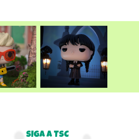
atual
é:
.
R$249,90.
SIGA A TSC