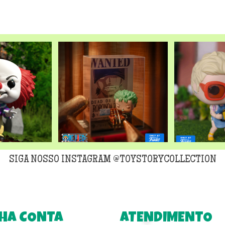
original
era:
R$299,90
SIGA NOSSO INSTAGRAM @TOYSTORYCOLLECTION
HA CONTA
ATENDIMENTO