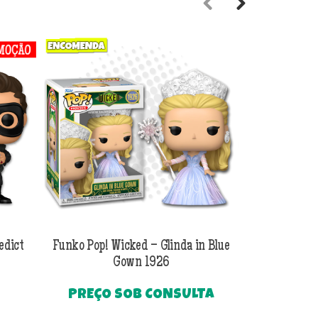
Previous
Next
edict
Funko Pop! Wicked – Glinda in Blue
Funko Pop! Wi
Gown 1926
Al
PREÇO SOB CONSULTA
O
R$
249
preço
Até