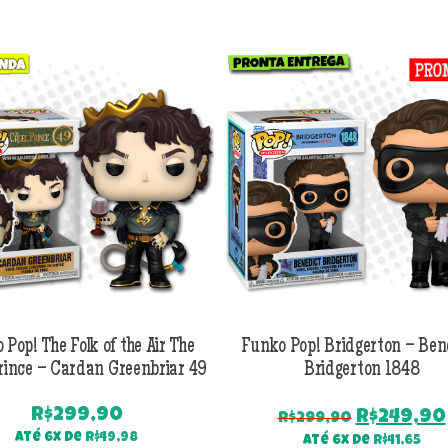
 Pop! The Folk of the Air The
Funko Pop! Bridgerton – Ben
rince – Cardan Greenbriar 49
Bridgerton 1848
R$
299,90
O
R$
249,90
R$
299,90
preço
Até 6x de
R$
49,98
Até 6x de
R$
41,65