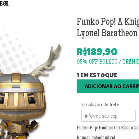
EGA
Funko Pop! A Kni
Lyonel Baratheon
R$
189,90
1 EM ESTOQUE
Funko
ADICIONAR AO CARR
Pop!
A
Knight
Simulação de frete
of
the
Seven
Funko Pop! Enchanted Encantada
Kingdoms
-
Boneco colecionável