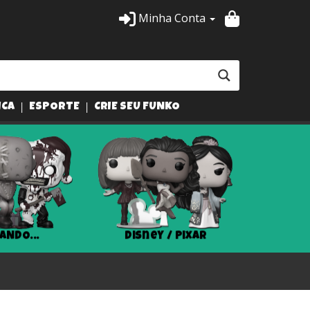
Minha Conta
ICA
ESPORTE
CRIE SEU FUNKO
ANDO...
Disney / Pixar
Har