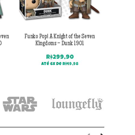
Seven
Funko Pop! A Knight of the Seven
Funko Pop! 
0
Kingdoms – Dunk 1901
Kingdoms
R$
299,90
PREÇO
Até 6x de
R$
49,98