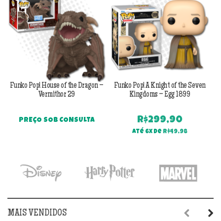
Funko Pop! House of the Dragon –
Funko Pop! A Knight of the Seven
F
Vermithor 29
Kingdoms – Egg 1899
R$
299,90
PREÇO SOB CONSULTA
Até 6x de
R$
49,98
MAIS VENDIDOS