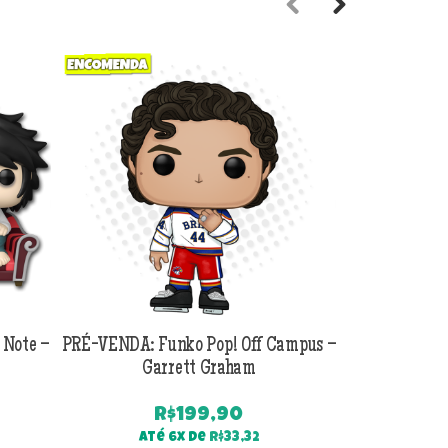
Previous
Next
 Note –
PRÉ-VENDA: Funko Pop! Off Campus –
PRÉ-VENDA:
Garrett Graham
Jackson B
R$
199,90
Até 6x de
R$
33,32
Até