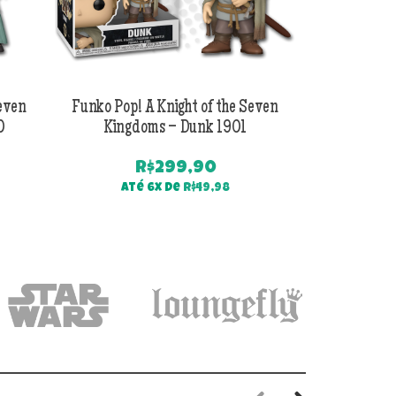
Seven
Funko Pop! A Knight of the Seven
Funko Pop! 
0
Kingdoms – Dunk 1901
Kingdoms
R$
299,90
PREÇO
Até 6x de
R$
49,98