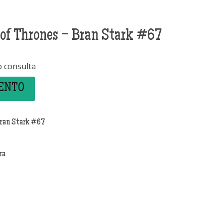
of Thrones – Bran Stark #67
b consulta
MENTO
Bran Stark #67
ra